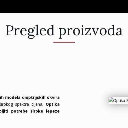
Pregled proizvoda
e
itih modela dioptrijskih okvira
širokog spektra cijena.
Optika
oljiti potrebe široke lepeze