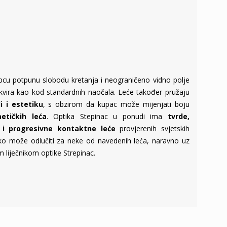
pcu potpunu slobodu kretanja i neograničeno vidno polje
okvira kao kod standardnih naočala. Leće također pružaju
i i estetiku
, s obzirom da kupac može mijenjati boju
etičkih leća
. Optika Stepinac u ponudi ima
tvrde,
 i progresivne kontaktne leće
provjerenih svjetskih
tako može odlučiti za neke od navedenih leća, naravno uz
m liječnikom optike Strepinac.