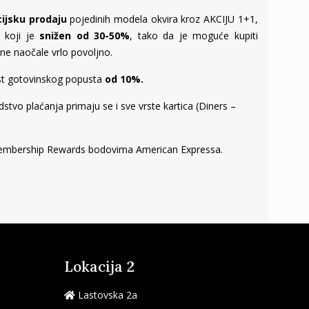
cijsku prodaju
pojedinih modela okvira kroz AKCIJU 1+1,
 koji je
snižen od 30-50%
, tako da je moguće kupiti
ne naočale vrlo povoljno.
st gotovinskog popusta
od 10%.
stvo plaćanja primaju se i sve vrste kartica (Diners –
mbership Rewards bodovima American Expressa.
Lokacija 2
Lastovska 2a