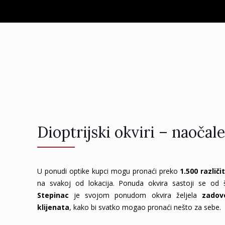
Dioptrijski okviri – naočal
U ponudi optike kupci mogu pronaći preko
1.500 različ
na svakoj od lokacija. Ponuda okvira sastoji se od 
Stepinac
je svojom ponudom okvira željela
zadov
klijenata
, kako bi svatko mogao pronaći nešto za sebe.