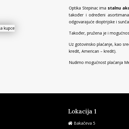
Optika Stepinac ima
stalnu ak
također i određeni asortimana
odgovarajuće dioptrijske i sunča
Također, pružena je i mogućno
Uz gotovinsko plaćanje, kao sred
kredit, American – kredit).
Nudimo mogućnost plaćanja Me
Lokacija 1
Bakačeva 5