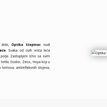
j dobi,
Optika Stepinac
nudi
leće
. Svaka od ovih vrsta leća
polje. Zastupljeni smo sa svim
rtki; Essilor, Zeiss, Hoya koji u
lomova, antirefleksnih slojeva,