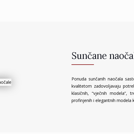
Sunčane naoča
Ponuda sunčanih naočala sastoj
kvalitetom zadovoljavaju potreb
klasičnih, “vječnih modela”, t
profinjenih i elegantnih modela k